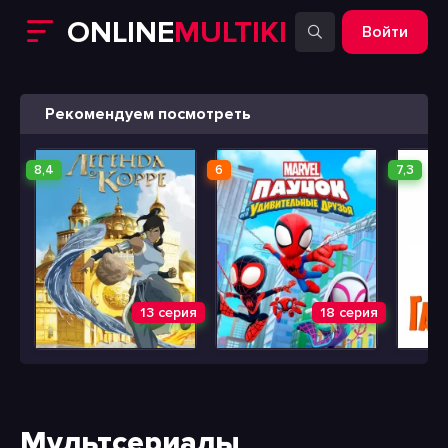
ONLINE
MULTIKI
Войти
Рекомендуем посмотреть
8,4
6
7,3
13 серия
18 серия
Мультсериалы