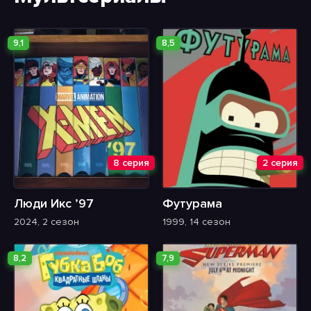
9,1
8,5
8 серия
2 серия
Люди Икс ’97
Футурама
2024, 2 сезон
1999, 14 сезон
8,2
7,9