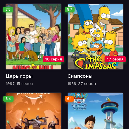
7,5
8,7
10 серия
17 серия
Царь горы
Симпсоны
1997, 15 сезон
1989, 37 сезон
8,4
6,1