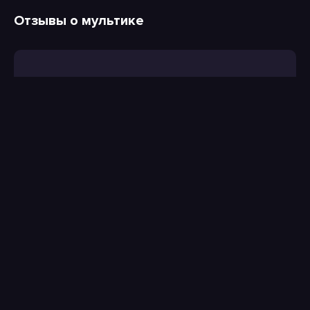
Отзывы о мультике
Введите код с
картинки: