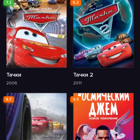
7,2
6,2
Тачки
Тачки 2
2006
2011
6,7
4,5